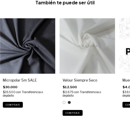
También te puede ser útil
Micropolar 5m SALE
Velour Siempre Seco
Mues
$30.000
$12.500
$4.
$28.500
con
Transferencia o
$11.875
con
Transferencia o
$3.
depósito
depósito
depós
COMPRAR
COMPRAR