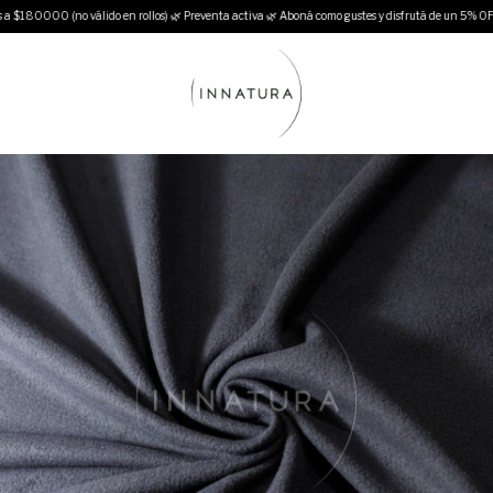
180000 (no válido en rollos) 🌿 Preventa activa 🌿 Aboná como gustes y disfrutá de un 5% O