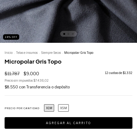
24
%
OFF
Inicio
.
Telas e insumos
.
Siempre Secos
.
Micropolar Gris Topo
Micropolar Gris Topo
$11.787
$9.000
12
cuotas de
$1.332
Precio sin impuestos
$7.438,02
$8.550
con
Transferencia o depósito
X1M
X5M
PRECIO POR CANTIDAD