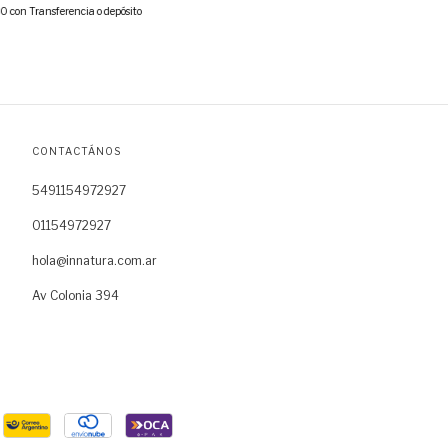
00
con
Transferencia o depósito
CONTACTÁNOS
5491154972927
01154972927
hola@innatura.com.ar
Av Colonia 394