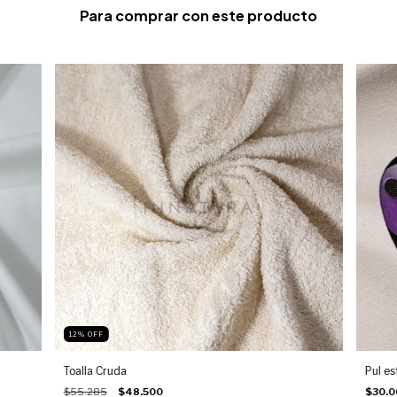
Para comprar con este producto
12
%
OFF
Toalla Cruda
Pul e
$55.285
$48.500
$30.0