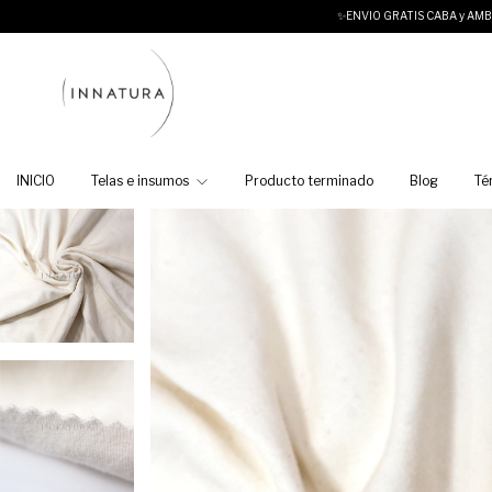
✨ENVIO GRATIS CABA y AMBA para compras super
INICIO
Telas e insumos
Producto terminado
Blog
Té