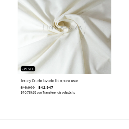
12
%
OFF
Jersey Crudo lavado listo para usar
$48.900
$42.947
$40.799,65
con
Transferencia o depósito