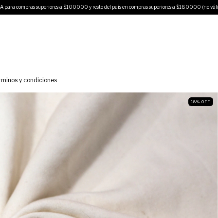
iores a $100000 y resto del país en compras superiores a $180000 (no válido en rollos) 🌿 
rminos y condiciones
18
%
OFF