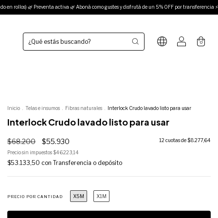
Preventa activa 🌿 Aboná como gustes y disfrutá de un 5% OFF por transferencia ⚡ NUEVOS EN
0
Inicio
.
Telas e insumos
.
Fibras naturales
.
Interlock Crudo lavado listo para usar
Interlock Crudo lavado listo para usar
$68.200
$55.930
12
cuotas de
$8.277,64
Precio sin impuestos
$46.223,14
$53.133,50
con
Transferencia o depósito
X5M
X1M
PRECIO POR CANTIDAD