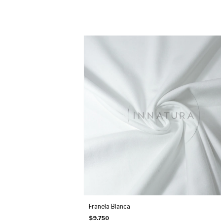
Franela Blanca
$9.750