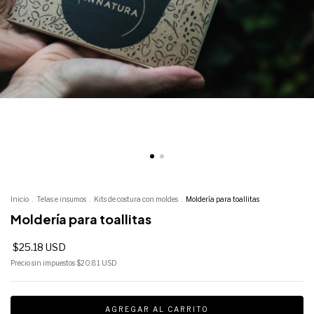
Inicio
.
Telas e insumos
.
Kits de costura con moldes
.
Moldería para toallitas
Moldería para toallitas
$25.18 USD
Precio sin impuestos
$20.81 USD