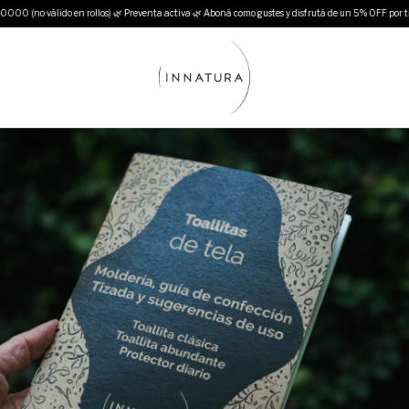
(no válido en rollos) 🌿 Preventa activa 🌿 Aboná como gustes y disfrutá de un 5% OFF por