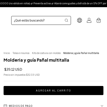
en rollos) 🌿 Preventa activa 🌿 Aboná como gustes y disfrutá de un 5% OFF por transferenc
0
Inicio
.
Telas e insumos
.
Kits de costura con moldes
.
Molderia y guía Pañal multitalla
Molderia y guía Pañal multitalla
$39.12 USD
Precio sin impuestos
$32.33 USD
MEDIOS DE PAGO