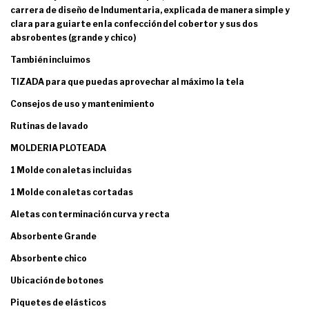
carrera de diseño de Indumentaria, explicada de manera simple y
clara para guiarte en la confección del cobertor y sus dos
absrobentes (grande y chico)
También incluimos
TIZADA para que puedas aprovechar al máximo la tela
Consejos de uso y mantenimiento
Rutinas de lavado
MOLDERIA PLOTEADA
1 Molde con aletas incluidas
1 Molde con aletas cortadas
Aletas con terminación curva y recta
Absorbente Grande
Absorbente chico
Ubicación de botones
Piquetes de elásticos