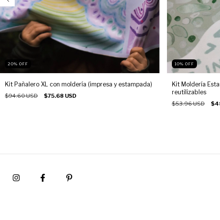
20
%
OFF
10
%
OFF
Kit Pañalero XL con moldería (impresa y estampada)
Kit Moldería Esta
reutilizables
$94.60 USD
$75.68 USD
$53.96 USD
$4