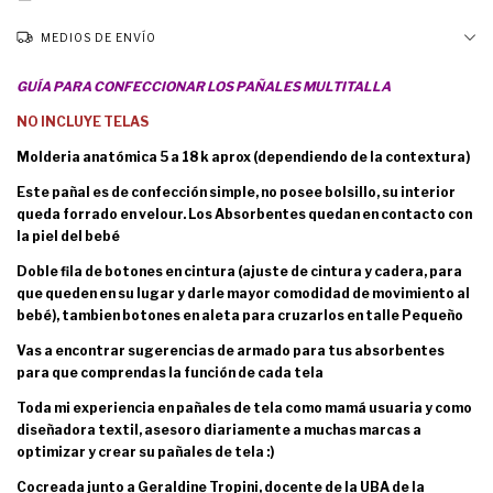
MEDIOS DE ENVÍO
GUÍA PARA CONFECCIONAR LOS PAÑALES MULTITALLA
NO INCLUYE TELAS
Molderia anatómica 5 a 18 k aprox (dependiendo de la contextura)
Este pañal es de confección simple, no posee bolsillo, su interior
queda forrado en velour. Los Absorbentes quedan en contacto con
la piel del bebé
Doble fila de botones en cintura (ajuste de cintura y cadera, para
que queden en su lugar y darle mayor comodidad de movimiento al
bebé), tambien botones en aleta para cruzarlos en talle Pequeño
Vas a encontrar sugerencias de armado para tus absorbentes
para que comprendas la función de cada tela
Toda mi experiencia en pañales de tela como mamá usuaria y como
diseñadora textil, asesoro diariamente a muchas marcas a
optimizar y crear su pañales de tela :)
Cocreada junto a Geraldine Tropini, docente de la UBA de la