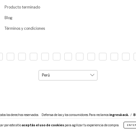
Producto terminado
Blog
Términos y condiciones
dos los derechos reservados.
Defensa de las y los consumidores. Para reclamos
ingresá acá.
/
B
ar por este sitio
aceptás el uso de cookies
para agilizar tu experiencia de compra.
ENTE