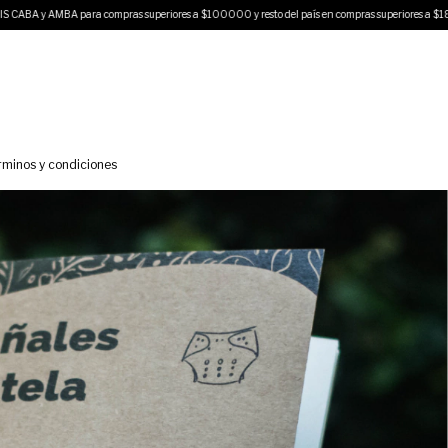
 compras superiores a $100000 y resto del país en compras superiores a $180000 (no válido 
rminos y condiciones