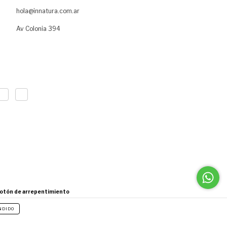
hola@innatura.com.ar
Av Colonia 394
otón de arrepentimiento
NDIDO