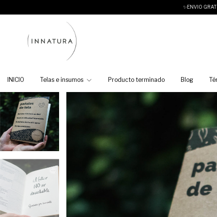
✨ENVIO GRATIS CABA y AMBA para
INICIO
Telas e insumos
Producto terminado
Blog
Té