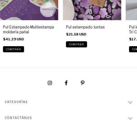
Pul Estampado Multiestampa
Pul estampado Juntas
Pul 
moldería pañal
Tri 
$21.58 USD
$41.29 USD
$17.
COMPRAR
COMPRAR
CO
CATEGORÍAS
CONTACTÁNOS